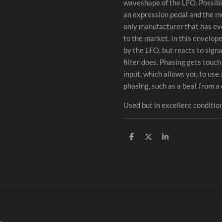
waveshape of the LFO. Possibi
an expression pedal and the mo
only manufacturer that has ev
to the market. In this envelope
by the LFO, but reacts to sign
filter does. Phasing gets touch
input, which allows you to use 
phasing, such as a beat from a
Used but in excellent condition
S
S
S
h
h
h
a
a
a
r
r
r
e
e
e