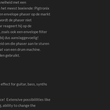
snelheid met een
n het meest boeiende: Pigtronix
 een envelope phaser op de markt
wordt de phaser niet
 reageert hij op de
 zoals ook een envelope filter
rbij dus aanslaggevoelig!
eid om die phaser aan te sturen
dat van een drum machine.
en gebruikt.
ffect for guitar, bass, synths
ce! Extensive possibiilities like
, ability to change the