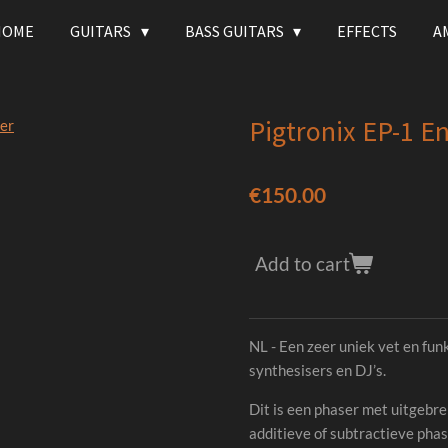
HOME
GUITARS
BASS GUITARS
EFFECTS
A
Pigtronix EP-1 E
€150.00
Add to cart
NL - Een zeer uniek vet en fun
synthesisers en DJ’s.
Dit is een phaser met uitgebre
additieve of subtractieve pha