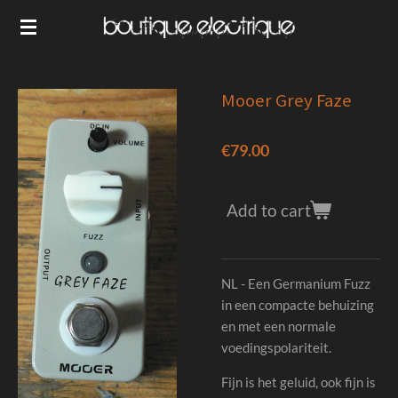
Skip
to
main
content
Mooer Grey Faze
€79.00
Add to cart
NL - Een Germanium Fuzz
in een compacte behuizing
en met een normale
voedingspolariteit.
Fijn is het geluid, ook fijn is