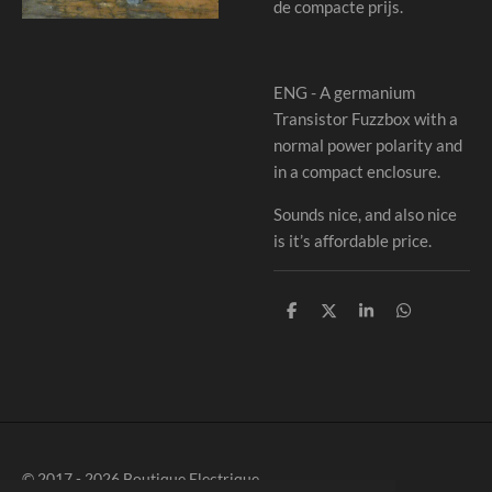
de compacte prijs.
ENG - A germanium
Transistor Fuzzbox with a
normal power polarity and
in a compact enclosure.
Sounds nice, and also nice
is it’s affordable price.
S
S
S
S
h
h
h
h
a
a
a
a
r
r
r
r
e
e
e
e
© 2017 - 2026 Boutique Electrique