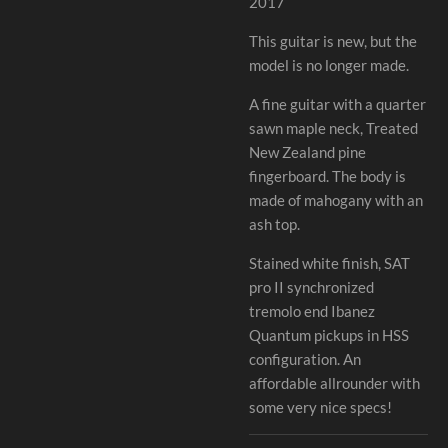
2017
This guitar is new, but the
model is no longer made.
A fine guitar with a quarter
sawn maple neck, Treated
New Zealand pine
fingerboard. The body is
made of mahogany with an
ash top.
Stained white finish, SAT
pro II synchronized
tremolo end Ibanez
Quantum pickups in HSS
configuration. An
affordable allrounder with
some very nice specs!