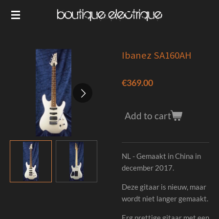
Skip
to
main
content
Ibanez SA160AH
€369.00
Add to cart
NL - Gemaakt in China in
december 2017.
Deze gitaar is nieuw, maar
wordt niet langer gemaakt.
Erg prettige gitaar met een