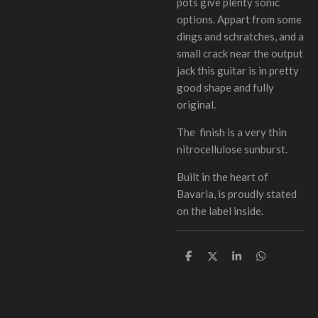
pots give plenty sonic
options. Appart from some
dings and schratches, and a
small crack near the output
jack this guitar is in pretty
good shape and fully
original.
The
finish is a very thin
nitrocellulose sunburst.
Built in the heart of
Bavaria, is proudly stated
on the label inside.
S
S
S
S
h
h
h
h
a
a
a
a
r
r
r
r
e
e
e
e