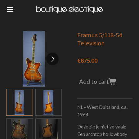
Skip
to
main
content
Framus 5/118-54
Television
€875.00
Add to cart
NL - West Duitsland, c.a.
1964
Deze zie je niet zo vaak:
Een archtop hollowbody