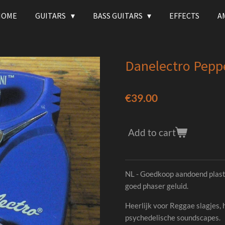
HOME
GUITARS
BASS GUITARS
EFFECTS
A
Danelectro Pepp
€39.00
Add to cart
NL - Goedkoop aandoend plas
goed phaser geluid.
Heerlijk voor Reggae slagjes, h
psychedelische soundscapes.