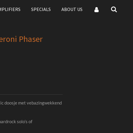
MPLIFIERS
SPECIALS
ABOUT US
eroni Phaser
tic doosje met vebazingwekkend
ardrock solo’s of