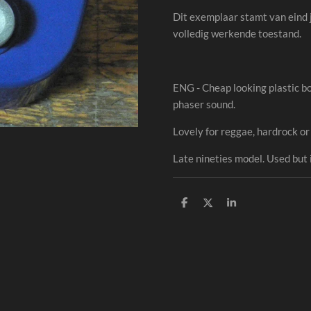
Dit exemplaar stamt van eind 
volledig werkende toestand.
ENG - Cheap looking plastic bo
phaser sound.
Lovely for reggae, hardrock o
Late nineties model. Used but i
S
S
S
h
h
h
a
a
a
r
r
r
e
e
e