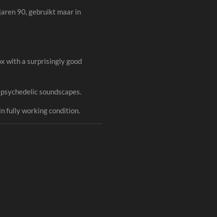
jaren 90, gebruikt maar in
x with a surprisingly good
r psychedelic soundscapes.
n fully working condition.